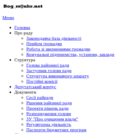
Меню
Головна
Про раду
Законодавча база діяльності
Прийом громадян
Робота зі зверненнями громадян
Комунальні підприємства, установи, заклади
Структура
Голова районної ради
Заступник голови ради
Структура виконавчого апарату
Постійні комісії
Депутатський корпус
Документи
Сесії райради
Рішення районної ради
Проекти рішень ради
Розпорядження голови
ЗУ "Про очищення влади"
Регуляторна діяльність
Паспорти бюджетних програм