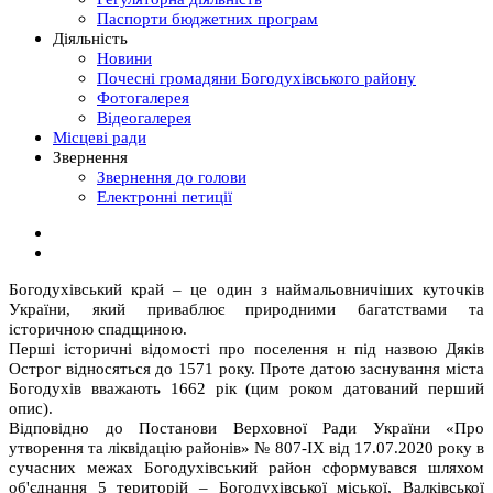
Паспорти бюджетних програм
Діяльність
Новини
Почесні громадяни Богодухівського району
Фотогалерея
Відеогалерея
Місцеві ради
Звернення
Звернення до голови
Електронні петиції
Богодухівський край – це один з наймальовничіших куточків
України, який приваблює природними багатствами та
історичною спадщиною.
Перші історичні відомості про поселення н під назвою Дяків
Острог відносяться до 1571 року. Проте датою заснування міста
Богодухів вважають 1662 рік (цим роком датований перший
опис).
Відповідно до Постанови Верховної Ради України «Про
утворення та ліквідацію районів» № 807-ІХ від 17.07.2020 року в
сучасних межах Богодухівський район сформувався шляхом
об'єднання 5 територій – Богодухівської міської, Валківської