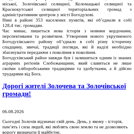
міської, Золочівської селищної, Коломацької селищної та
Краснокутської селищної територіальних громад з
адміністративним центром у місті Богодухові.
Нині в районі 353 населених пунктів, які об’єднали в собі
128,4 тис. громадян.
Час минає, пишеться нова історія з новими кордонами,
перспективами та розвитком. Утворення нового укрупненого
Богодухівського району об’єднало в собі різну історичну
спадщину, звичаї, традиції погляди, які й наділі необхідно
збагачувати передаючи з покоління в покоління.
Богодухівський район завжди був і залишиться одним із знаних
аграрних регіонів Слобожанщини, який славиться не лише
своїми хліборобськими традиціями та здобутками, а й дійсно
трударями від Бога.
Дорогі жителі Золочева та Золочівської
громади!
06.08.2026
Сьогодні Золочів відзначає свій день. День, у якому - історія,
пам’ять і сила людей, які люблять свою землю та не дозволяють
ворогу визначати її майбутнє.