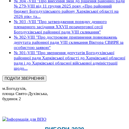
№ 304 -VІІІ "Про внесення змін до рішення районної ради
№ 279-VІІІ від 11 грудня 2025 року «Про районний
бюджет Богодухівського району Харківської області на
2026 рік» та...
№ 303 -VІІІ "Про затвердження порядку денного
пленарного засідання ХХVІІ позачергової сесії
Богодухівської районної ради VІІІ скликання"
№ 302-VІІІ "Про дострокове припинення повноважень
депутата районної ради VІІІ скликання Віктора СВИРЯ за
особистою заявою"
№ 301-VІІІ "Про звернення депутатів Богодухівської
районної ради Харківської області до Харківської обласної
ради і до Харківської обласної військової адміністрації
щодо...
м.Богодухів,
площа Свято-Духівська,
будинок 2