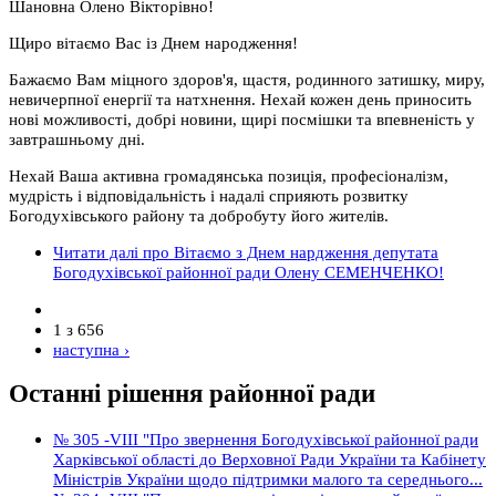
Шановна Олено Вікторівно!
Щиро вітаємо Вас із Днем народження!
Бажаємо Вам міцного здоров'я, щастя, родинного затишку, миру,
невичерпної енергії та натхнення. Нехай кожен день приносить
нові можливості, добрі новини, щирі посмішки та впевненість у
завтрашньому дні.
Нехай Ваша активна громадянська позиція, професіоналізм,
мудрість і відповідальність і надалі сприяють розвитку
Богодухівського району та добробуту його жителів.
Читати далі
про Вітаємо з Днем нардження депутата
Богодухівської районної ради Олену СЕМЕНЧЕНКО!
1 з 656
наступна ›
Останні рішення районної ради
№ 305 -VІІІ "Про звернення Богодухівської районної ради
Харківської області до Верховної Ради України та Кабінету
Міністрів України щодо підтримки малого та середнього...