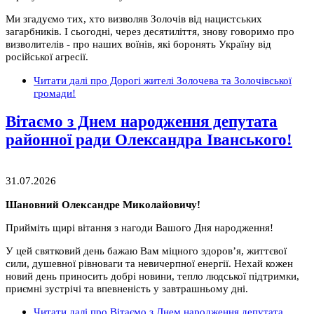
Ми згадуємо тих, хто визволяв Золочів від нацистських
загарбників. І сьогодні, через десятиліття, знову говоримо про
визволителів - про наших воїнів, які боронять Україну від
російської агресії.
Читати далі
про Дорогі жителі Золочева та Золочівської
громади!
Вітаємо з Днем народження депутата
районної ради Олександра Іванського!
31.07.2026
Шановний Олександре Миколайовичу!
Прийміть щирі вітання з нагоди Вашого Дня народження!
У цей святковий день бажаю Вам міцного здоров’я, життєвої
сили, душевної рівноваги та невичерпної енергії. Нехай кожен
новий день приносить добрі новини, тепло людської підтримки,
приємні зустрічі та впевненість у завтрашньому дні.
Читати далі
про Вітаємо з Днем народження депутата