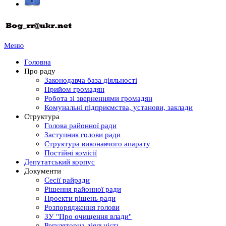
Меню
Головна
Про раду
Законодавча база діяльності
Прийом громадян
Робота зі зверненнями громадян
Комунальні підприємства, установи, заклади
Структура
Голова районної ради
Заступник голови ради
Структура виконавчого апарату
Постійні комісії
Депутатський корпус
Документи
Сесії райради
Рішення районної ради
Проекти рішень ради
Розпорядження голови
ЗУ "Про очищення влади"
Регуляторна діяльність