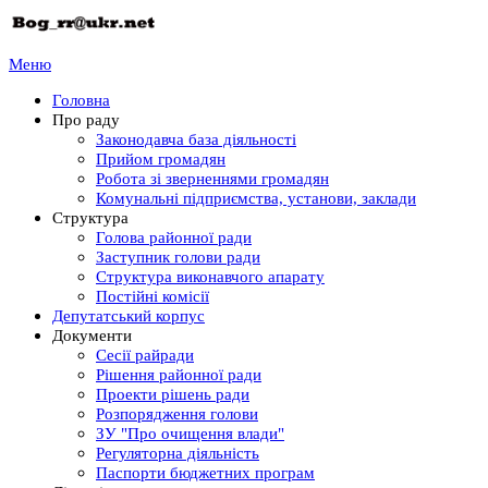
Меню
Головна
Про раду
Законодавча база діяльності
Прийом громадян
Робота зі зверненнями громадян
Комунальні підприємства, установи, заклади
Структура
Голова районної ради
Заступник голови ради
Структура виконавчого апарату
Постійні комісії
Депутатський корпус
Документи
Сесії райради
Рішення районної ради
Проекти рішень ради
Розпорядження голови
ЗУ "Про очищення влади"
Регуляторна діяльність
Паспорти бюджетних програм