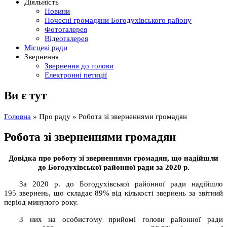
Діяльність
Новини
Почесні громадяни Богодухівського району
Фотогалерея
Відеогалерея
Місцеві ради
Звернення
Звернення до голови
Електронні петиції
Ви є тут
Головна
»
Про раду
» Робота зі зверненнями громадян
Робота зі зверненнями громадян
Довідка
про роботу зі зверненнями громадян, що надійшли
до Богодухівської районної ради за 2020
р.
За 2020 р. до Богодухівської районної ради надійшло
195 звернень, що складає 89% від кількості звернень за звітний
період минулого року.
З них на особистому прийомі голови районної ради