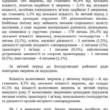
одержано 189 звернень, що становить 96,9% від загальної
кількості, поштою надійшло 6 звернень – 3,1% від загальної
кількості, засобами електронного зв’язку надійшло 3 звернення,
що становить 1,5% від загальної кількості. За звітний період у
зверненнях громадян порушено 195 різноманітних питань.
Найбільш питому вагу займають питання соціального захисту
населення, а саме надання матеріальної допомоги громадянам,
що опинилися у скрутних умовах – 178 питань (91,3% від
загальної кількості звернень), комунального господарства - 6
питань (3,1%), освіти, наукової діяльності - 3 питання (1,5%),
діяльності органів місцевого самоврядування – 2 питання (1%),
транспорту і зв’язку – 1 питання (0,5%), забезпечення
дотримання законності та охорони правопорядку – 1 питання
(0,5%), інші питання – 4 питання (2,1%).
За звітний період до Богодухівської районної ради
повторних звернень не надходило.
Кількість колективних звернень у звітному періоді – 8, що
становить 4,1% від загальної кількості звернень, що складає
61,5% від кількості колективних звернень за звітний період
минулого року. У колективних зверненнях громадяни порушили
питання освіти, транспорту і зв’язку, комунального господарства
та діяльності органів місцевого самоврядування.
Як і в минулому році, багато звернень надійшло від