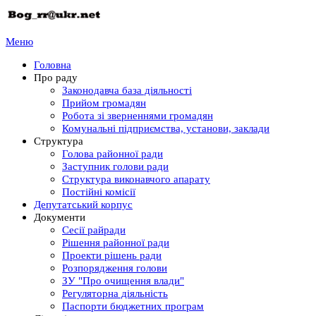
Меню
Головна
Про раду
Законодавча база діяльності
Прийом громадян
Робота зі зверненнями громадян
Комунальні підприємства, установи, заклади
Структура
Голова районної ради
Заступник голови ради
Структура виконавчого апарату
Постійні комісії
Депутатський корпус
Документи
Сесії райради
Рішення районної ради
Проекти рішень ради
Розпорядження голови
ЗУ "Про очищення влади"
Регуляторна діяльність
Паспорти бюджетних програм