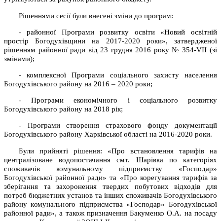
Рішеннями сесії були внесені зміни до програм:
- районної Програми розвитку освіти «Новий освітній
простір Богодухівщини на 2017-2020 роки», затвердженої
рішенням районної ради від 23 грудня 2016 року № 354-VІІ (зі
змінами);
- комплексної Програми соціального захисту населення
Богодухівського району на 2016 – 2020 роки;
- Програми економічного і соціального розвитку
Богодухівського району на 2018 рік;
- Програми створення страхового фонду документації
Богодухівського району Харківської області на 2016-2020 роки.
Були прийняті рішення: «Про встановлення тарифів на
централізоване водопостачання смт. Шарівка по категоріях
споживачів комунальному підприємству «Господар»
Богодухівської районної ради» та «Про корегування тарифів за
зберігання та захоронення твердих побутових відходів для
потреб бюджетних установ та інших споживачів Богодухівського
району комунального підприємства «Господар» Богодухівської
районної ради», а також призначення Бакуменко О.А. на посаду