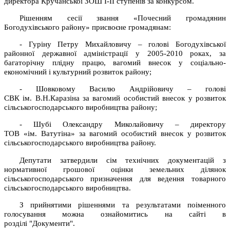
директора Кручанської ЗОШ І-ІІ ступенів за конкурсом.
Рішенням сесії звання «Почесний громадянин
Богодухівського району» присвоєне громадянам:
- Гуріну Петру Михайловичу – голові Богодухівської
районної державної адміністрації у 2005-2010 роках, за
багаторічну плідну працю, вагомий внесок у соціально-
економічний і культурний розвиток району;
- Шовковому Василю Андрійовичу – голові
СВК ім. В.Н.Каразіна за вагомий особистий внесок у розвиток
сільськогосподарського виробництва району;
- Шубі Олександру Миколайовичу – директору
ТОВ «ім. Ватутіна» за вагомий особистий внесок у розвиток
сільськогосподарського виробництва району.
Депутати затвердили сім технічних документацій з
нормативної грошової оцінки земельних ділянок
сільськогосподарського призначення для ведення товарного
сільськогосподарського виробництва.
З прийнятими рішеннями та результатами поіменного
голосування можна ознайомитись на сайті в
розділі "Документи".