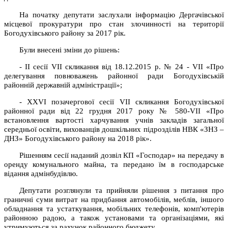
На початку депутати заслухали інформацію Дергачівської
місцевої прокуратури про стан злочинності на території
Богодухівського району за 2017 рік.
Були внесені зміни до рішень:
- ІІ сесії VІІ скликання від 18.12.2015 р. № 24 - VІІ «Про
делегування повноважень районної ради Богодухівській
районній державній адміністрації»;
- ХХVІ позачергової сесії VІІ скликання Богодухівської
районної ради від 22 грудня 2017 року № 580-VІІ «Про
встановлення вартості харчування учнів закладів загальної
середньої освіти, вихованців дошкільних підрозділів НВК «ЗНЗ –
ДНЗ» Богодухівського району на 2018 рік».
Рішенням сесії наданий дозвіл КП «Господар» на передачу в
оренду комунального майна, та передано їм в господарське
відання адмінбудівлю.
Депутати розглянули та прийняли рішення з питання про
граничні суми витрат на придбання автомобілів, меблів, іншого
обладнання та устаткування, мобільних телефонів, комп'ютерів
районною радою, а також установами та організаціями, які
утримуються за рахунок районного бюджету.