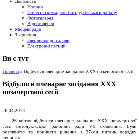
Діяльність
Новини
Почесні громадяни Богодухівського району
Фотогалерея
Відеогалерея
Місцеві ради
Звернення
Звернення до голови
Електронні петиції
Ви є тут
Головна
» Відбулося пленарне засідання ХХХ позачергової сесії
Відбулося пленарне засідання ХХХ
позачергової сесії
26.04.2018
26 квітня відбулося пленарне засідання ХХХ позачергової
сесії Богодухівської районної ради VІІ скликання. Було
розглянуто та прийнято рішення з 27-ми питань порядку
денного.