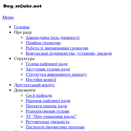
Меню
Головна
Про раду
Законодавча база діяльності
Прийом громадян
Робота зі зверненнями громадян
Комунальні підприємства, установи, заклади
Структура
Голова районної ради
Заступник голови ради
Структура виконавчого апарату
Постійні комісії
Депутатський корпус
Документи
Сесії райради
Рішення районної ради
Проекти рішень ради
Розпорядження голови
ЗУ "Про очищення влади"
Регуляторна діяльність
Паспорти бюджетних програм