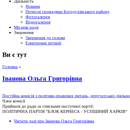
Діяльність
Новини
Почесні громадяни Богодухівського району
Фотогалерея
Відеогалерея
Місцеві ради
Звернення
Звернення до голови
Електронні петиції
Ви є тут
Головна
»
Іванова Ольга Григорівна
Постійна комісія з політико-правових питань, депутатської діяльн
Член комісії
Прийшов до ради за списками наступної партії:
ПОЛІТИЧНА ПАРТІЯ "БЛОК КЕРНЕСА - УСПІШНИЙ ХАРКІВ"
Читати далі
про Іванова Ольга Григорівна