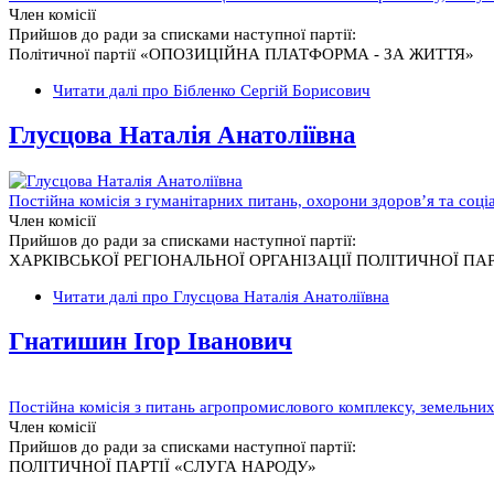
Член комісії
Прийшов до ради за списками наступної партії:
Політичної партії «ОПОЗИЦІЙНА ПЛАТФОРМА - ЗА ЖИТТЯ»
Читати далі
про Бібленко Сергій Борисович
Глусцова Наталія Анатоліївна
Постійна комісія з гуманітарних питань, охорони здоров’я та соці
Член комісії
Прийшов до ради за списками наступної партії:
ХАРКІВСЬКОЇ РЕГІОНАЛЬНОЇ ОРГАНІЗАЦІЇ ПОЛІТИЧНОЇ ПАР
Читати далі
про Глусцова Наталія Анатоліївна
Гнатишин Ігор Іванович
Постійна комісія з питань агропромислового комплексу, земельних 
Член комісії
Прийшов до ради за списками наступної партії:
ПОЛІТИЧНОЇ ПАРТІЇ «СЛУГА НАРОДУ»