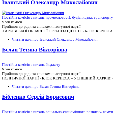
Іванський Олександр Миколайович
Постійна комісія з питань промисловості, будівництва, транспорт
Член комісії
Прийшов до ради за списками наступної партії:
ХАРКІВСЬКОЇ ОБЛАСНОЇ ОРГАНІЗАЦІЇ П. П. «БЛОК КЕРНЕС
Читати далі
про Іванський Олександр Миколайович
Бєлая Тетяна Вікторівна
Постійна комісія з питань бюджету
Член комісії
Прийшов до ради за списками наступної партії:
ПОЛІТИЧНОЇ ПАРТІЇ «БЛОК КЕРНЕСА – УСПІШНИЙ ХАРКІВ!
Читати далі
про Бєлая Тетяна Вікторівна
Бібленко Сергій Борисович
Постійна комісія з питань соціально-економічного розвитку, кому