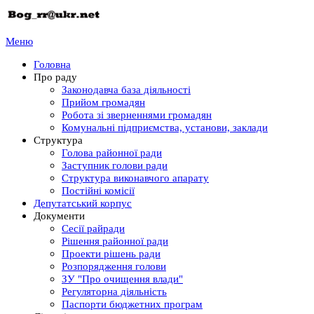
Меню
Головна
Про раду
Законодавча база діяльності
Прийом громадян
Робота зі зверненнями громадян
Комунальні підприємства, установи, заклади
Структура
Голова районної ради
Заступник голови ради
Структура виконавчого апарату
Постійні комісії
Депутатський корпус
Документи
Сесії райради
Рішення районної ради
Проекти рішень ради
Розпорядження голови
ЗУ "Про очищення влади"
Регуляторна діяльність
Паспорти бюджетних програм