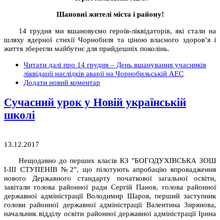
Шановні жителі міста і району!
14 грудня ми вшановуємо героїв-ліквідаторів, які стали на
шляху ядерної стихії Чорнобиля та ціною власного здоров’я і
життя зберегли майбутнє для прийдешніх поколінь.
Читати далі
про 14 грудня – День вшанування учасників
ліквідації наслідків аварії на Чорнобильській АЕС
Додати новий коментар
Сучасний урок у Новій українській
школі
13.12.2017
Нещодавно до перших класів КЗ "БОГОДУХІВСЬКА ЗОШ
І-ІІІ СТУПЕНІВ №2", що пілотують апробацію впровадження
нового Державного стандарту початкової загальної освіти,
завітали голова районної ради Сергій Панов, голова районної
державної адміністрації Володимир Шаров, перший заступник
голови районної державної адміністрації Валентина Зирянова,
начальник відділу освіти районної державної адміністрації Ірина