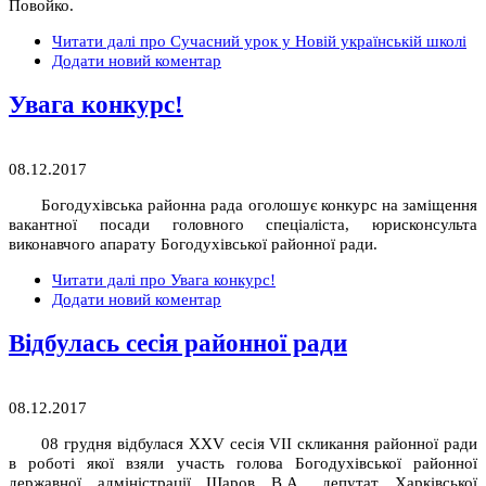
Повойко.
Читати далі
про Сучасний урок у Новій українській школі
Додати новий коментар
Увага конкурс!
08.12.2017
Богодухівська районна рада оголошує конкурс на заміщення
вакантної посади головного спеціаліста, юрисконсульта
виконавчого апарату Богодухівської районної ради.
Читати далі
про Увага конкурс!
Додати новий коментар
Відбулась сесія районної ради
08.12.2017
08 грудня відбулася ХХV сесія VII скликання районної ради
в роботі якої взяли участь голова Богодухівської районної
державної адміністрації Шаров В.А., депутат Харківської