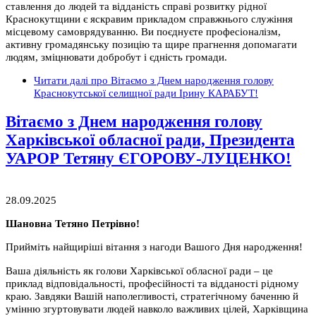
ставлення до людей та відданість справі розвитку рідної
Краснокутщини є яскравим прикладом справжнього служіння
місцевому самоврядуванню. Ви поєднуєте професіоналізм,
активну громадянську позицію та щире прагнення допомагати
людям, зміцнювати добробут і єдність громади.
Читати далі
про Вітаємо з Днем народження голову
Краснокутської селищної ради Ірину КАРАБУТ!
Вітаємо з Днем народження голову
Харківської обласної ради, Президента
УАРОР Тетяну ЄГОРОВУ-ЛУЦЕНКО!
28.09.2025
Шановна Тетяно Петрівно!
Прийміть найщиріші вітання з нагоди Вашого Дня народження!
Ваша діяльність як голови Харківської обласної ради – це
приклад відповідальності, професійності та відданості рідному
краю. Завдяки Вашій наполегливості, стратегічному баченню й
умінню згуртовувати людей навколо важливих цілей, Харківщина