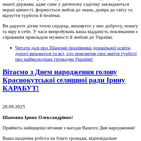
нашої держави, адже саме у дитячому садочку закладаються
перші цінності, формується любов до знань, довіра до світу та
відчуття турботи й безпеки.
Ви даруєте дітям тепло сердець, виховуєте у них доброту, повагу
та віру в себе. У часи випробувань ваша відданість покликанню є
справжнім прикладом мужності й любові до України.
Читати далі
про Шановні працівники дошкільної освіти,
дорогі вихователі та всі, хто присвятив своє життя турботі
про наймолодших громадян України!
Вітаємо з Днем народження голову
Краснокутської селищної ради Ірину
КАРАБУТ!
28.09.2025
Шановна Ірино Олександрівно!
Прийміть найщиріші вітання з нагоди Вашого Дня народження!
Ваша щоденна робота на благо громади, відповідальне