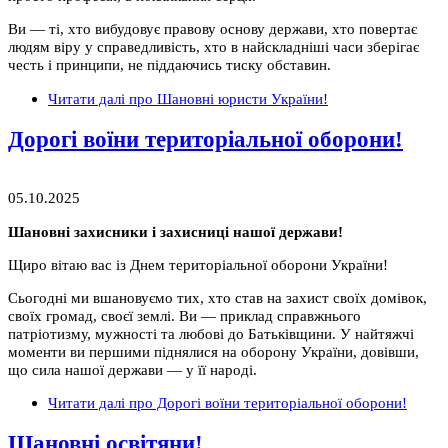
Ви — ті, хто вибудовує правову основу держави, хто повертає
людям віру у справедливість, хто в найскладніші часи зберігає
честь і принципи, не піддаючись тиску обставин.
Читати далі
про Шановні юристи України!
Дорогі воїни територіальної оборони!
05.10.2025
Шановні захисники і захисниці нашої держави!
Щиро вітаю вас із Днем територіальної оборони України!
Сьогодні ми вшановуємо тих, хто став на захист своїх домівок,
своїх громад, своєї землі. Ви — приклад справжнього
патріотизму, мужності та любові до Батьківщини. У найтяжчі
моменти ви першими піднялися на оборону України, довівши,
що сила нашої держави — у її народі.
Читати далі
про Дорогі воїни територіальної оборони!
Шановні освітяни!