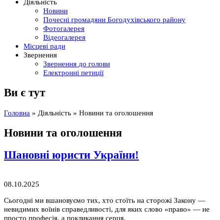
Діяльність
Новини
Почесні громадяни Богодухівського району
Фотогалерея
Відеогалерея
Місцеві ради
Звернення
Звернення до голови
Електронні петиції
Ви є тут
Головна
»
Діяльність
» Новини та оголошення
Новини та оголошення
Шановні юристи України!
08.10.2025
Сьогодні ми вшановуємо тих, хто стоїть на сторожі Закону —
невидимих воїнів справедливості, для яких слово «право» — не
просто професія, а покликання серця.