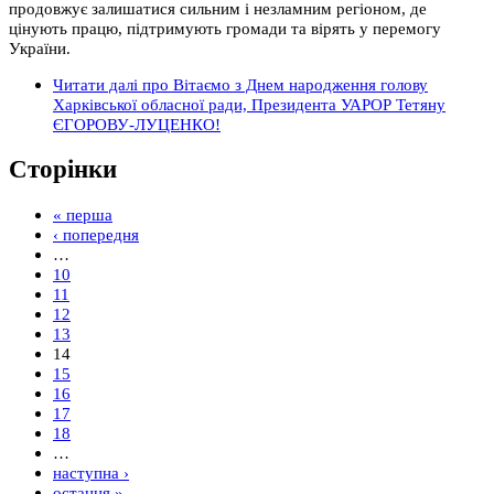
продовжує залишатися сильним і незламним регіоном, де
цінують працю, підтримують громади та вірять у перемогу
України.
Читати далі
про Вітаємо з Днем народження голову
Харківської обласної ради, Президента УАРОР Тетяну
ЄГОРОВУ-ЛУЦЕНКО!
Сторінки
« перша
‹ попередня
…
10
11
12
13
14
15
16
17
18
…
наступна ›
остання »