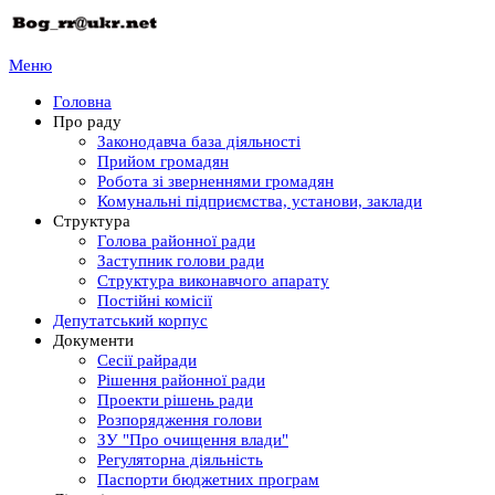
Меню
Головна
Про раду
Законодавча база діяльності
Прийом громадян
Робота зі зверненнями громадян
Комунальні підприємства, установи, заклади
Структура
Голова районної ради
Заступник голови ради
Структура виконавчого апарату
Постійні комісії
Депутатський корпус
Документи
Сесії райради
Рішення районної ради
Проекти рішень ради
Розпорядження голови
ЗУ "Про очищення влади"
Регуляторна діяльність
Паспорти бюджетних програм