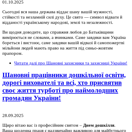
01.10.2025
Сьогодні вся наша держава віддає шану вашій мужності,
стійкості та незламній силі духу. Це свято — символ відваги й
відданості українському народові, землі та незалежності.
Ви щодня доводите, що справжня любов до Батьківщини
вимірюється не словами, а вчинками. Саме завдяки вам Україна
бореться і вистоює, саме завдяки вашій відвазі й самопожертві
мільйони людей мають право на життя під синьо-жовтим
прапором.
Читати далі
про Шановні захисники та захисниці України!
Шановні працівники дошкільної освіти,
дорогі вихователі та всі, хто присвятив
своє життя турботі про наймолодших
громадян України!
28.09.2025
Щиро вітаю вас із професійним святом –
Днем дошкілля
.
Ваша щоденна праця є надзвичайно важливою для майбутнього