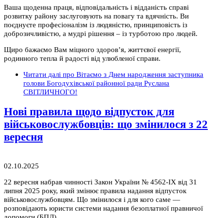
Ваша щоденна праця, відповідальність і відданість справі
розвитку району заслуговують на повагу та вдячність. Ви
поєднуєте професіоналізм із людяністю, принциповість із
доброзичливістю, а мудрі рішення – із турботою про людей.
Щиро бажаємо Вам міцного здоров’я, життєвої енергії,
родинного тепла й радості від улюбленої справи.
Читати далі
про Вітаємо з Днем народження заступника
голови Богодухівської районної ради Руслана
СВІТЛИЧНОГО!
Нові правила щодо відпусток для
військовослужбовців: що змінилося з 22
вересня
02.10.2025
22 вересня набрав чинності Закон України № 4562-IX від 31
липня 2025 року, який змінює правила надання відпусток
військовослужбовцям. Що змінилося і для кого саме —
розповідають юристи системи надання безоплатної правничої
допомоги (БПД).