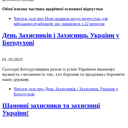
Обов’язкова частина щорічної основної відпустки
Читати далі
про Нові правила щодо відпусток для
військовослужбовців: що змінилося з 22 вересня
День Захисників і Захисниць України у
Богодухові
01.10.2025
Сьогодні Богодухівщина разом із усією Україною вшановує
мужність і незламність тих, хто боронив та продовжує боронити
нашу державу.
Читати далі
про День Захисників і Захисниць України у
Богодухові
Шановні захисники та захисниці
України!