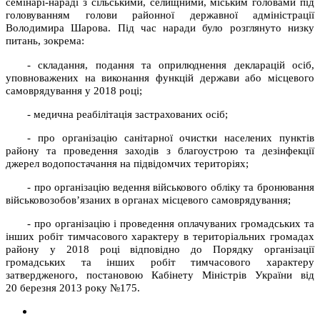
семінарі-нараді з сільськими, селищними, міським головами під
головуванням голови районної державної адміністрації
Володимира Шарова. Під час наради було розглянуто низку
питань, зокрема:
- складання, подання та оприлюднення декларацій осіб,
уповноважених на виконання функцій держави або місцевого
самоврядування у 2018 році;
- медична реабілітація застрахованих осіб;
- про організацію санітарної очистки населених пунктів
району та проведення заходів з благоустрою та дезінфекції
джерел водопостачання на підвідомчих територіях;
- про організацію ведення військового обліку та бронювання
військовозобов’язаних в органах місцевого самоврядування;
- про організацію і проведення оплачуваних громадських та
інших робіт тимчасового характеру в територіальних громадах
району у 2018 році відповідно до Порядку організації
громадських та інших робіт тимчасового характеру
затвердженого, постановою Кабінету Міністрів України від
20 березня 2013 року №175.