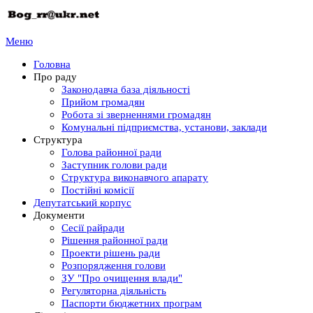
Меню
Головна
Про раду
Законодавча база діяльності
Прийом громадян
Робота зі зверненнями громадян
Комунальні підприємства, установи, заклади
Структура
Голова районної ради
Заступник голови ради
Структура виконавчого апарату
Постійні комісії
Депутатський корпус
Документи
Сесії райради
Рішення районної ради
Проекти рішень ради
Розпорядження голови
ЗУ "Про очищення влади"
Регуляторна діяльність
Паспорти бюджетних програм