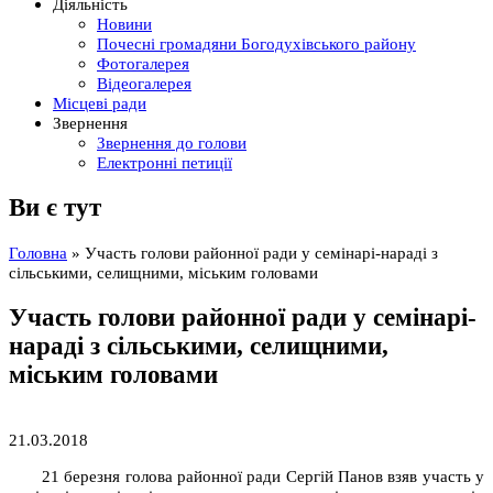
Діяльність
Новини
Почесні громадяни Богодухівського району
Фотогалерея
Відеогалерея
Місцеві ради
Звернення
Звернення до голови
Електронні петиції
Ви є тут
Головна
» Участь голови районної ради у семінарі-нараді з
сільськими, селищними, міським головами
Участь голови районної ради у семінарі-
нараді з сільськими, селищними,
міським головами
21.03.2018
21 березня голова районної ради Сергій Панов взяв участь у