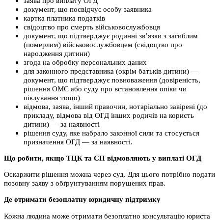
заява про виплату ОГД
документ, що посвідчує особу заявника
картка платника податків
свідоцтво про смерть військовослужбовця
документ, що підтверджує родинні зв’язки з загиблим
(померлим) військовослужбовцем (свідоцтво про
народження дитини)
згода на обробку персональних даних
для законного представника (окрім батьків дитини) —
документ, що підтверджує повноваження (довіреність,
рішення ОМС або суду про встановлення опіки чи
піклування тощо)
відмова, заява, інший правочин, нотаріально завірені (до
прикладу, відмова від ОГД інших родичів на користь
дитини) — за наявності
рішення суду, яке набрало законної сили та стосується
призначення ОГД — за наявності.
Що робити, якщо ТЦК та СП відмовляють у виплаті ОГД
Оскаржити рішення можна через суд. Для цього потрібно подати
позовну заяву з обґрунтуванням порушених прав.
Де отримати безоплатну юридичну підтримку
Кожна людина може отримати безоплатно консультацію юриста