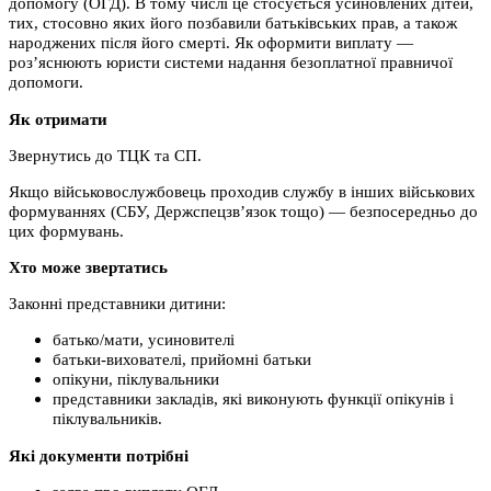
допомогу (ОГД). В тому числі це стосується усиновлених дітей,
тих, стосовно яких його позбавили батьківських прав, а також
народжених після його смерті. Як оформити виплату —
роз’яснюють юристи системи надання безоплатної правничої
допомоги.
Як отримати
Звернутись до ТЦК та СП.
Якщо військовослужбовець проходив службу в інших військових
формуваннях (СБУ, Держспецзв’язок тощо) — безпосередньо до
цих формувань.
Хто може звертатись
Законні представники дитини:
батько/мати, усиновителі
батьки-вихователі, прийомні батьки
опікуни, піклувальники
представники закладів, які виконують функції опікунів і
піклувальників.
Які документи потрібні