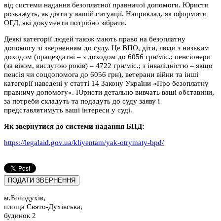
від системи надання безоплатної правничої допомоги. Юристи
розкажуть, як діяти у вашій ситуації. Наприклад, як оформити
ОГД, які документи потрібно зібрати.
Деякі категорії людей також мають право на безоплатну
допомогу зі зверненням до суду. Це ВПО, діти, люди з низьким
доходом (працездатні – з доходом до 6056 грн/міс.; пенсіонери
(за віком, вислугою років) – 4722 грн/міс.; з інвалідністю – якщо
пенсія чи соцдопомога до 6056 грн), ветерани війни та інші
категорії наведені у статті 14 Закону України «Про безоплатну
правничу допомогу». Юристи детально вивчать ваші обставини,
за потреби складуть та подадуть до суду заяву і
представлятимуть ваші інтереси у суді.
Як звернутися до системи надання БПД:
https://legalaid.gov.ua/kliyentam/yak-otrymaty-bpd/
м.Богодухів,
площа Свято-Духівська,
будинок 2