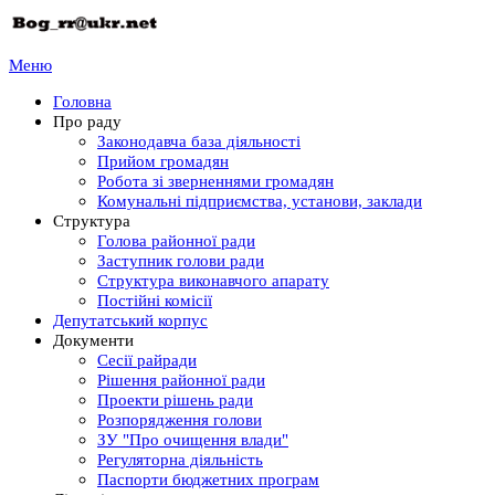
Меню
Головна
Про раду
Законодавча база діяльності
Прийом громадян
Робота зі зверненнями громадян
Комунальні підприємства, установи, заклади
Структура
Голова районної ради
Заступник голови ради
Структура виконавчого апарату
Постійні комісії
Депутатський корпус
Документи
Сесії райради
Рішення районної ради
Проекти рішень ради
Розпорядження голови
ЗУ "Про очищення влади"
Регуляторна діяльність
Паспорти бюджетних програм