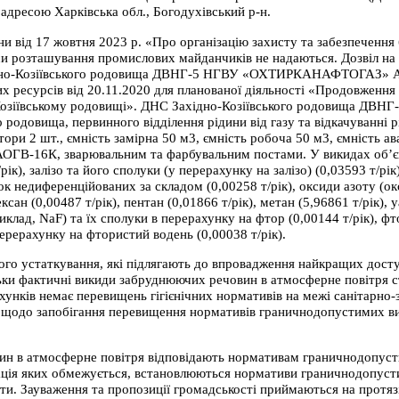
сою Харківська обл., Богодухівський р-н.
ни від 17 жовтня 2023 р. «Про організацію захисту та забезпечення
си розташування промислових майданчиків не надаються. Дозвіл на 
хідно-Козіївського родовища ДВНГ-5 НГВУ «ОХТИРКАНАФТОГАЗ» АТ
 ресурсів від 20.11.2020 для планованої діяльності «Продовження в
ідно-Козіївському родовищі». ДНС Західно-Козіївського родови
 родовища, первинного відділення рідини від газу та відкачуванні
и 2 шт., ємність замірна 50 м3, ємність робоча 50 м3, ємність ава
АОГВ-16К, зварювальним та фарбувальним постами. У викидах об’єк
т/рік), залізо та його сполуки (у перерахунку на залізо) (0,03593 т/р
ок недиференційованих за складом (0,00258 т/рік), оксиди азоту (окс
гексан (0,00487 т/рік), пентан (0,01866 т/рік), метан (5,96861 т/рік),
риклад, NaF) та їх сполуки в перерахунку на фтор (0,00144 т/рік), 
 перерахунку на фтористий водень (0,00038 т/рік).
ого устаткування, які підлягають до впровадження найкращих дост
льки фактичні викиди забруднюючих речовин в атмосферне повітря
унків немає перевищень гігієнічних нормативів на межі санітарно-
и щодо запобігання перевищення нормативів граничнодопустимих ви
ин в атмосферне повітря відповідають нормативам граничнодопуст
ація яких обмежується, встановлюються нормативи граничнодопуст
и. Зауваження та пропозиції громадськості приймаються на протязі