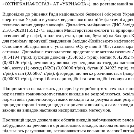
«ОХТИРКАНАФТОГАЗ» АТ «УКРНАФТА»), що розташований за адре
Відповідно до рішення Ради національної безпеки і оборони Украї
енергетики України в умовах ведення воєнних дій» фактичні адре
появною нових джерел викидів. Діяльність майданчика ДНС За
21/01-20201155127/1, виданий Міністерством екології та природних
розчинений у нафті, конденсат, етан, пропан, бутани) на Зах
для прийому продукції свердловин Західно-Козіївського нафтового
Основним обладнанням є: установка «Супутник Б-40», газосепаратор
естакада. Допоміжне господарство представлене котлом газовим 
(0,54194 т/рік), вуглецю діоксид (35,48635 т/рік), метан (0,42092 
(0,00126 т/рік), речовини у вигляді суспендованих твердих частин
рік), азоту (1) оксид (N2O) (0,00006 т/рік), бутан (0,04923 т/рік), 
т/рік), етан (0,06867 т/рік), фториди, що легко розчиняються (нап
(0,00081 т/рік), фтор і його пароподібні та газоподібні сполуки в
Підприємство не належить до переліку виробництв та технологічн
нормативів граничнодопустимих викидів не розробляються, оскі
нормативів граничнодопустимих викидів та за результатами розрах
природоохоронні заходи щодо скорочення викидів, а саме: заход
заходи на випадок настання несприятливих метеоумов.
Пропозиції щодо дозволених обсягів викидів забруднюючих речов
забруднюючих речовин в організованих викидах масова концентр
підлягають регулюванню, встановлюються величини масової витрат