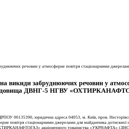
абруднюючих речовин у атмосферне повітря стаціонарними джерел
 на викиди забруднюючих речовин у атмос
го родовища ДВНГ-5 НГВУ «ОХТИРКАНАФ
00135390, юридична адреса 04053, м. Київ, пров. Несторівський,
рне повітря стаціонарними джерелами для майданчика дотискної на
я «ОХТИРКАНАФТОГАЗ» акціонерного товариства «УКРНАФТА» (ДНС 