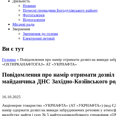
Діяльність
Новини
Почесні громадяни Богодухівського району
Фотогалерея
Відеогалерея
Місцеві ради
Звернення
Звернення до голови
Електронні петиції
Ви є тут
Головна
» Повідомлення про намір отримати дозвіл на викиди з
«ОХТИРКАНАФТОГАЗ» АТ «УКРНАФТА»
Повідомлення про намір отримати дозвіл
майданчика ДНС Західно-Козіївсько
16.10.2025
Акціонерне товариство «УКРНАФТА» (АТ «УКРНАФТА») (код ЄДРПОУ 
намір одержати дозвіл на викиди забруднюючих речовин у атмосфе
видобутку нафти і газу № 5 нафтогазовидобувного управлінн