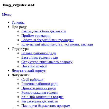
Меню
Головна
Про раду
Законодавча база діяльності
Прийом громадян
Робота зі зверненнями громадян
Комунальні підприємства, установи, заклади
Структура
Голова районної ради
Заступник голови ради
Структура виконавчого апарату
Постійні комісії
Депутатський корпус
Документи
Сесії райради
Рішення районної ради
Проекти рішень ради
Розпорядження голови
ЗУ "Про очищення влади"
Регуляторна діяльність
Паспорти бюджетних програм