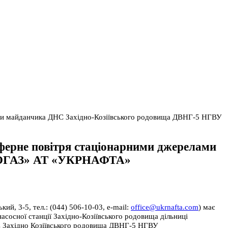
ами майданчика ДНС Західно-Козіївського родовища ДВНГ-5 НГВУ
ферне повітря стаціонарними джерелами
ТОГАЗ» АТ «УКРНАФТА»
 3-5, тел.: (044) 506-10-03, e-mail:
office@ukrnafta.com
) має
сосної станції Західно-Козіївського родовища дільниці
Західно Козіївського родовища ДВНГ-5 НГВУ