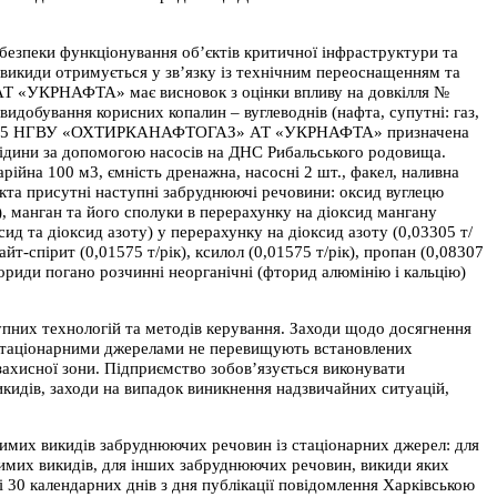
 безпеки функціонування об’єктів критичної інфраструктури та
викиди отримується у зв’язку із технічним переоснащенням та
 «УКРНАФТА» має висновок з оцінки впливу на довкілля №
идобування корисних копалин – вуглеводнів (нафта, супутні: газ,
ща ДВНГ-5 НГВУ «ОХТИРКАНАФТОГАЗ» АТ «УКРНАФТА» призначена
 рідини за допомогою насосів на ДНС Рибальського родовища.
рійна 100 м3, ємність дренажна, насосні 2 шт., факел, наливна
та присутні наступні забруднюючі речовини: оксид вуглецю
ік), манган та його сполуки в перерахунку на діоксид мангану
ид та діоксид азоту) у перерахунку на діоксид азоту (0,03305 т/
 уайт-спірит (0,01575 т/рік), ксилол (0,01575 т/рік), пропан (0,08307
фториди погано pозчинні неоpганічні (фтоpид алюмінію і кальцію)
упних технологій та методів керування. Заходи щодо досягнення
 стаціонарними джерелами не перевищують встановлених
захисної зони. Підприємство зобов’язується виконувати
кидів, заходи на випадок виникнення надзвичайних ситуацій,
имих викидів забруднюючих речовин із стаціонарних джерел: для
имих викидів, для інших забруднюючих речовин, викиди яких
 30 календарних днів з дня публікації повідомлення Харківською