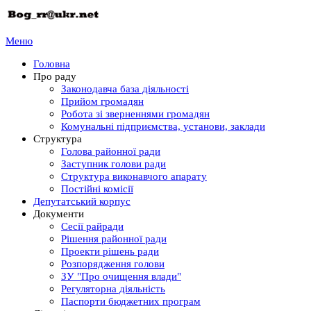
Меню
Головна
Про раду
Законодавча база діяльності
Прийом громадян
Робота зі зверненнями громадян
Комунальні підприємства, установи, заклади
Структура
Голова районної ради
Заступник голови ради
Структура виконавчого апарату
Постійні комісії
Депутатський корпус
Документи
Сесії райради
Рішення районної ради
Проекти рішень ради
Розпорядження голови
ЗУ "Про очищення влади"
Регуляторна діяльність
Паспорти бюджетних програм