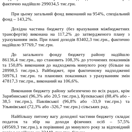
фактично надійшло 299034,5 тис.грн.
При цьому загальний фонд виконаний на 954%, спеціальний
фонд – 143,2%.
Дохідна частина бюджету (без врахування міжбюджетних
трансфертів) виконана на 117,2% до затвердженого плану з
урахуванням змін. При плані доходів 83402,3 тис.грн., фактично
надійшло 97769,7 тис.грн.
До загального фонду бюджету району надійшло
86136,4 тис.грн., що становить 108,3% до уточнених показників
та 150,8% виконання до надходжень минулого року (більше на
28998,5 тис.грн.). Райбюджет, при фактичному надходженні
50976,1 тис.грн. та планових показниках з урахуванням змін
47817,3 тис.грн., виконаний на 106,6%.
Виконання бюджету району забезпечено по всіх радах, крім
Зарябинської (96,3% або 20,5 тис.грн.), Купєваської (88,4% або -
38,5 тис.грн.), Павлівської (96,8% або -33,9 тис.грн.) та
Ульянівської (72,3% або -326,7 тис.грн.) сільських рад.
Найбільшу питому вагу доходної частини бюджету складає
податок та збір на доходи фізичних осіб – 57,5%
(49569,3 тис.грн.), в порівнянні до минулого року за відповідний