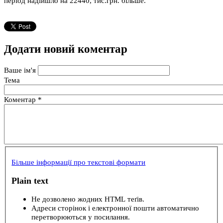
період надійшло на 22440, тис.грн. більше.
Додати новий коментар
Ваше ім'я
Тема
Коментар
*
Більше інформації про текстові формати
Plain text
Не дозволено жодних HTML теґів.
Адреси сторінок і електронної пошти автоматично
перетворюються у посилання.