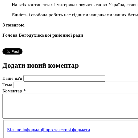
На всіх континентах і материках звучить слово Україна, ставш
Єдність і свобода робить нас гідними нащадками наших батькі
З повагою.
Голова Богодухівської
районної ради
Додати новий коментар
Ваше ім'я
Тема
Коментар
*
Більше інформації про текстові формати