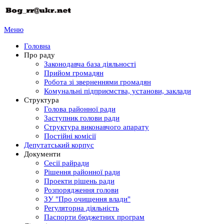
Меню
Головна
Про раду
Законодавча база діяльності
Прийом громадян
Робота зі зверненнями громадян
Комунальні підприємства, установи, заклади
Структура
Голова районної ради
Заступник голови ради
Структура виконавчого апарату
Постійні комісії
Депутатський корпус
Документи
Сесії райради
Рішення районної ради
Проекти рішень ради
Розпорядження голови
ЗУ "Про очищення влади"
Регуляторна діяльність
Паспорти бюджетних програм