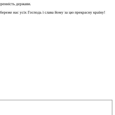
еренність держави.
береже нас усіх Господь і слава йому за цю прекрасну країну!