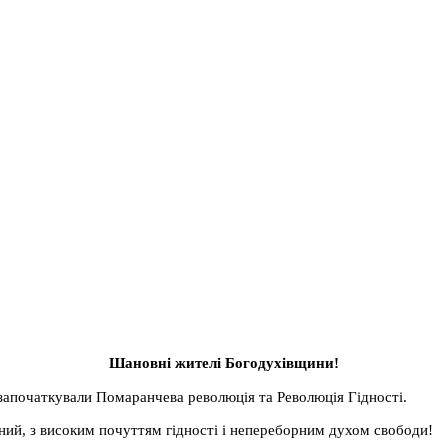
Шановні жителі Богодухівщини!
 започаткували Помаранчева революція та Революція Гідності.
чний, з високим почуттям гідності і непереборним духом свободи!