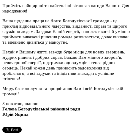
Прийміть найщиріші та найтепліші вітання з нагоди Вашого Дня
народження!
Ваша щоденна праця на благо Богодухівської громади - це
приклад відповідального лідерства, відданості справі та щирого
служіння людям. Завдяки Вашій енергії, наполегливості й умінню
приймати виважені рішення ромада розвивається, долає виклики
та впевнено дивиться у майбутнє.
Нехай у Вашому житті завжди буде місце для нових звершень,
мудрих рішень і добрих справ. Бажаю Вам міцного здоров’я,
невичерпної енергії, підтримки однодумців і тепла рідних
сердець. Нехай кожен день приносить задоволення від
зробленого, а всі задуми та ініціативи знаходять успішне
втілення!
Миру, благополуччя та процвітання Вам і всій Богодухівській
громаді!
З повагою, шаною
Голова Богодухівської районної ради
Юрій Яцина