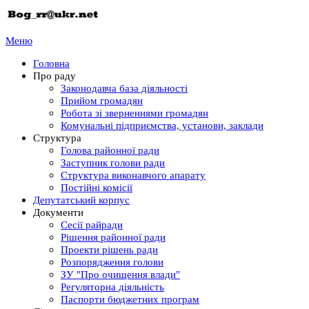
Меню
Головна
Про раду
Законодавча база діяльності
Прийом громадян
Робота зі зверненнями громадян
Комунальні підприємства, установи, заклади
Структура
Голова районної ради
Заступник голови ради
Структура виконавчого апарату
Постійні комісії
Депутатський корпус
Документи
Сесії райради
Рішення районної ради
Проекти рішень ради
Розпорядження голови
ЗУ "Про очищення влади"
Регуляторна діяльність
Паспорти бюджетних програм