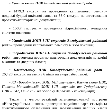
•
Крисинському НВК Богодухівської районної ради
:
- 1479,3 тис.грн. на проведення капітального ремонту
покрівлі будівлі шкільної ланки та 68,0 тис.грн. на виготовлення
проектно-кошторисної документації;
- 150,7 тис.грн. – проведення гідрохімічного очищення
системи опалення
•
Улянівській ЗОШ І-ІІІ ступенів Богодухівської районної
ради
–
проведений капітального ремонту м’якої покрівлі;
•
Забродівській ЗОШ І-ІІ ступенів Богодухівської районної
ради
–
виготовлена проектно-кошторисна документація по заміні
віконних та дверних блоків;
•
Кленівському НВК Богодухівської районної ради
–
26,428 тис.грн. на заміну 6 вікон на енергозберігаючі;
•
КЗ
«Богодухівська ЗОШ І-ІІІ ступенів», Кленівському НВК,
Полково-Микитівській ЗОШ І-ІІІ ступенів та Губарівському
НВК
– 147,3
тис.грн. на обробку дерев’яних конструкцій;
Також , з метою реалізації загальнодержавної програми
«Нова українська школа», проведено закупівлю парт, стільців та
мультимедійного обладнання для забезпечення перших класів