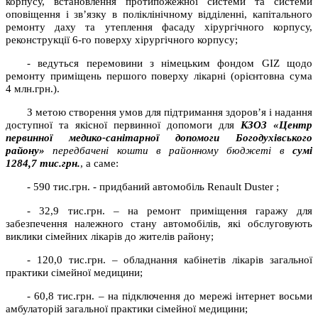
корпусу, встановлення протипожежної системи та системи
оповіщення і зв’язку в поліклінічному відділенні, капітального
ремонту даху та утеплення фасаду хірургічного корпусу,
реконструкції 6-го поверху хірургічного корпусу;
- ведуться перемовини з німецьким фондом GIZ щодо
ремонту приміщень першого поверху лікарні (орієнтовна сума
4 млн.грн.).
З метою створення умов для підтримання здоров’я і надання
доступної та якісної первинної допомоги для
КЗОЗ «Центр
первинної медико-санітарної допомоги Богодухівського
району»
передбачені кошти в районному бюджеті в
сумі
1284,7
тис.грн.
, а саме:
- 590 тис.грн. - придбаний автомобіль Renault Duster ;
- 32,9 тис.грн. – на ремонт приміщення гаражу для
забезпечення належного стану автомобілів, які обслуговують
виклики сімейних лікарів до жителів району;
- 120,0 тис.грн. – обладнання кабінетів лікарів загальної
практики сімейної медицини;
- 60,8 тис.грн. – на підключення до мережі інтернет восьми
амбулаторій загальної практики сімейної медицини;