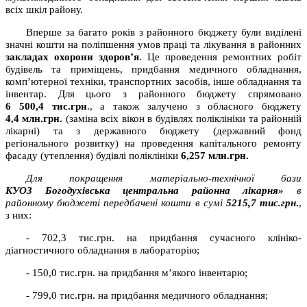
всіх шкіл району.
Вперше за багато років з районного бюджету були виділені
значні кошти на поліпшення умов праці та лікування в районних
закладах охорони здоров’я
. Це проведення ремонтних робіт
будівель та приміщень, придбання медичного обладнання,
комп’ютерної техніки, транспортних засобів, інше обладнання та
інвентар. Для цього з районного бюджету спрямовано
6 500,4
тис.грн
., а також залучено з обласного бюджету
4,4
млн.грн.
(заміна всіх вікон в будівлях поліклініки та районній
лікарні) та з державного бюджету (державний фонд
регіонального розвитку) на проведення капітального ремонту
фасаду (утеплення) будівлі поліклініки
6,257
млн.грн.
Для покращення матеріально-технічної бази
КУОЗ
Богодухівська центральна районна лікарня»
в
районному бюджеті передбачені кошти в сумі
5215,7
тис.грн
.
,
з них:
- 702,3 тис.грн. на придбання сучасного клініко-
діагностичного обладнання в лабораторію;
- 150,0 тис.грн. на придбання м’якого інвентарю;
- 799,0 тис.грн. на придбання медичного обладнання;