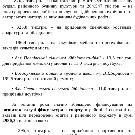
- 870,7 тис.грн. – на капітальний ремонт з утеплення фасаду
будівлі районного будинку культури та 264,547 тис.грн. – на
оплату проектних робіт та послуг по здійсненню технічного та
авторського нагляду за виконанням будівельних робіт;
- 325,8 тис.грн. – на придбання сценічних костюмів,
апаратури та обладнання;
- 186,4 тис.грн. - на закупівлю меблів та оргтехніки для
закладів культури міста.
•
для Павлівської сільської бібліотеки-філії
- 13,3 тис.грн.
для придбання комплекту меблів та 11,0 тис.грн. - ноутбука;
•
Богодухівській дитячій музичній школі ім.
В.Т.Борисова
-
199,5 тис.грн. на поточний ремонт;
•
для Степнянської сільської бібліотеки
- 11,0 тис.грн. для
придбання ноутбука.
За останні роки значно збільшено фінансування
на
розвиток галузі фізкультури і спорту
в районі. І сьогодні на
вказані цілі передбачені кошти з районного бюджету в сумі
2980,3
тис.грн., з яких:
- 295,5 тис.грн. - на придбання спортивного та