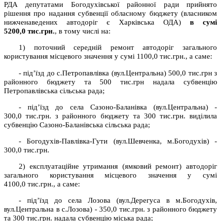
РДА депутатами Богодухівської районної ради прийнято
рішення про надання субвенції обласному бюджету (власником
нижченаведених автодоріг є Харківська ОДА)
в сумі
5200,0
тис.грн.
, в тому числі на:
1) поточний середній ремонт автодоріг загального
користування місцевого значення у сумі 1100,0 тис.грн., а саме:
- під’їзд до с.Петропавлівка (вул.Центральна) 500,0 тис.грн з
районного бюджету та 500 тис.грн надала субвенцію
Петропавлівська сільська рада;
- під’їзд до села Сазоно-Баланівка (вул.Центральна) -
300,0 тис.грн. з районного бюджету та 300 тис.грн. виділила
субвенцію Сазоно-Баланівська сільська рада;
- Богодухів-Павлівка-Гути (вул.Шевченка, м.Богодухів) -
300,0 тис.грн.
2) експлуатаційне утримання (ямковий ремонт) автодоріг
загального користування місцевого значення у сумі
4100,0 тис.грн., а саме:
- під’їзд до села Лозова (вул.Дерегуса в м.Богодухів,
вул.Центральна в с.Лозова) - 350,0 тис.грн. з районного бюджету
та 300 тис.грн. надала субвенцію міська рада;