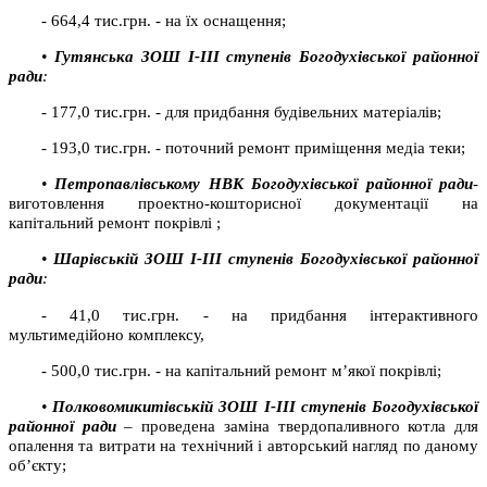
- 664,4 тис.грн. - на їх оснащення;
•
Гутянська ЗОШ І-ІІІ ступенів Богодухівської районної
ради
:
- 177,0 тис.грн. - для придбання будівельних матеріалів;
- 193,0 тис.грн. - поточний ремонт приміщення медіа теки;
•
Петропавлівському НВК Богодухівської районної ради
-
виготовлення проектно-кошторисної документації на
капітальний ремонт покрівлі ;
•
Шарівській ЗОШ І-ІІІ ступенів Богодухівської районної
ради
:
- 41,0 тис.грн. - на придбання інтерактивного
мультимедійоно комплексу,
- 500,0 тис.грн. - на капітальний ремонт м’якої покрівлі;
•
Полковомикитівській ЗОШ І-ІІІ ступенів Богодухівської
районної ради
–
проведена заміна твердопаливного котла для
опалення та витрати на технічний і авторський нагляд по даному
об’єкту;