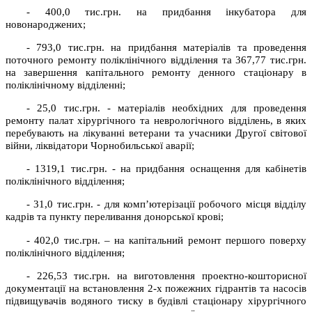
- 400,0 тис.грн. на придбання інкубатора для
новонароджених;
- 793,0 тис.грн. на придбання матеріалів та проведення
поточного ремонту поліклінічного відділення та 367,77 тис.грн.
на
завершення капітального ремонту денного стаціонару в
поліклінічному відділенні;
- 25,0 тис.грн. - матеріалів необхідних для проведення
ремонту палат хірургічного та неврологічного відділень, в яких
перебувають на лікуванні ветерани та учасники Другої світової
війни, ліквідатори Чорнобильської аварії;
- 1319,1 тис.грн. - на придбання оснащення для кабінетів
поліклінічного відділення;
- 31,0 тис.грн. - для
комп’ютерізації робочого місця відділу
кадрів та пункту переливання донорської крові;
- 402,0 тис.грн. – на капітальний ремонт першого поверху
поліклінічного відділення;
- 226,53 тис.грн. на виготовлення проектно-кошторисної
документації на встановлення 2-х пожежних гідрантів та насосів
підвищувачів водяного тиску в будівлі стаціонару хірургічного