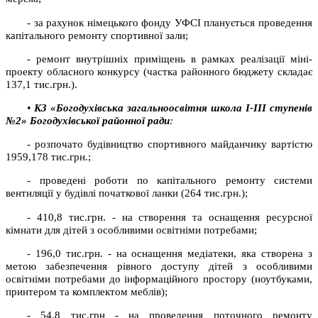
- за рахунок німецького фонду УФСІ планується проведення
капітального ремонту спортивної зали;
- ремонт внутрішніх приміщень в рамках реалізації міні-
проекту обласного конкурсу (частка районного бюджету складає
137,1 тис.грн.).
•
КЗ «Богодухівська загальноосвітня школа І-ІІІ ступенів
№2» Богодухівської районної ради
:
- розпочато будівництво спортивного майданчику вартістю
1959,178 тис.грн.;
- проведені роботи по капітального ремонту системи
вентиляції у будівлі початкової ланки (264 тис.грн.);
- 410,8 тис.грн. - на створення та оснащення ресурсної
кімнати для дітей з особливими освітніми потребами;
- 196,0 тис.грн. - на оснащення медіатеки, яка створена з
метою забезпечення рівного доступу дітей з особливими
освітніми потребами до інформаційного простору (ноутбуками,
принтером та комплектом меблів);
- 54,8 тис.грн - на проведення поточного ремонту