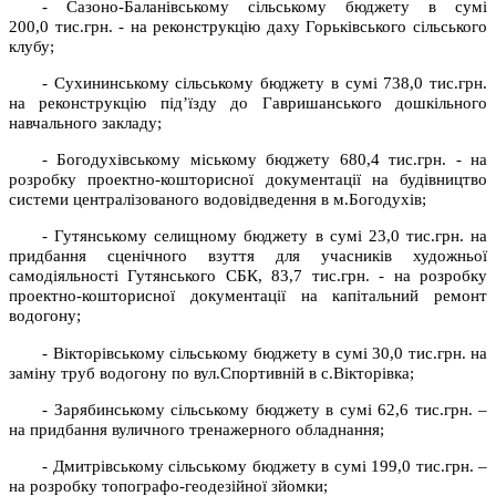
- Сазоно-Баланівському сільському бюджету в сумі
200,0 тис.грн. - на реконструкцію даху Горьківського сільського
клубу;
- Сухининському сільському бюджету в сумі 738,0 тис.грн.
на реконструкцію під’їзду до Гавришанського дошкільного
навчального закладу;
- Богодухівському міському бюджету 680,4 тис.грн. - на
розробку проектно-кошторисної документації на будівництво
системи централізованого водовідведення в м.Богодухів;
- Гутянському селищному бюджету в сумі 23,0 тис.грн. на
придбання сценічного взуття для учасників художньої
самодіяльності Гутянського СБК, 83,7 тис.грн. - на розробку
проектно-кошторисної документації на капітальний ремонт
водогону;
- Вікторівському сільському бюджету в сумі 30,0 тис.грн. на
заміну труб водогону по вул.Спортивній в с.Вікторівка;
- Зарябинському сільському бюджету в сумі 62,6 тис.грн. –
на придбання вуличного тренажерного обладнання;
- Дмитрівському сільському бюджету в сумі 199,0 тис.грн. –
на розробку топографо-геодезійної зйомки;