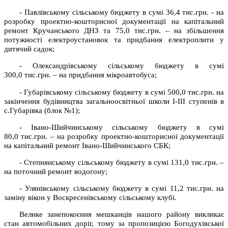
- Павлівському сільському бюджету в сумі 36,4 тис.грн. - на
розробку проектно-кошторисної документації на капітальний
ремонт Кручанського ДНЗ та 75,0 тис.грн. – на збільшення
потужності електроустановок та придбання електроплити у
дитячий садок;
- Олександрівському сільському бюджету в сумі
300,0 тис.грн. – на придбання мікроавтобуса;
- Губарівському сільському бюджету в сумі 500,0 тис.грн. на
закінчення будівництва загальноосвітньої школи І-ІІІ ступенів в
с.Губарівка (блок №1);
- Івано-Шийчинському сільському бюджету в сумі
80,0 тис.грн. – на розробку проектно-кошторисної документації
на капітальний ремонт Івано-Шийчинського СБК;
- Степнянському сільському бюджету в сумі 131,0 тис.грн. –
на поточний ремонт водогону;
- Улянівському сільському бюджету в сумі 11,2 тис.грн. на
заміну вікон у Воскресенівському сільському клубі.
Велике занепокоєння мешканців нашого району викликає
стан автомобільних доріг, тому за пропозицією Богодухівської