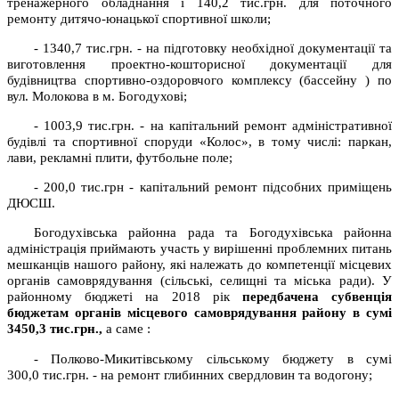
тренажерного обладнання і 140,2 тис.грн. для поточного
ремонту дитячо-юнацької спортивної школи;
- 1340,7 тис.грн. - на підготовку необхідної документації та
виготовлення проектно-кошторисної документації для
будівництва спортивно-оздоровчого комплексу (бассейну ) по
вул. Молокова в м. Богодухові;
- 1003,9 тис.грн. - на капітальний ремонт адміністративної
будівлі та спортивної споруди «Колос», в тому числі: паркан,
лави, рекламні плити, футбольне поле;
- 200,0 тис.грн - капітальний ремонт підсобних приміщень
ДЮСШ.
Богодухівська районна рада та Богодухівська районна
адміністрація приймають участь у вирішенні проблемних питань
мешканців нашого району, які належать до компетенції місцевих
органів самоврядування (сільські, селищні та міська ради). У
районному бюджеті на 2018 рік
передбачена субвенція
бюджетам органів місцевого самоврядування району
в сумі
3450,3
тис.грн.,
а саме :
- Полково-Микитівському сільському бюджету в сумі
300,0 тис.грн. - на ремонт глибинних свердловин та водогону;