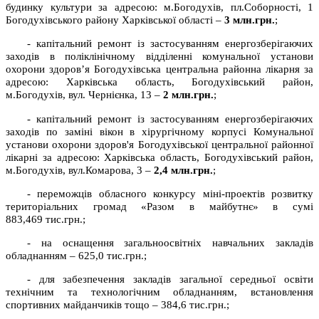
будинку культури за адресою: м.Богодухів, пл.Соборності, 1
Богодухівського району Харківської області –
3
млн.грн.
;
- капітальний ремонт із застосуванням енергозберігаючих
заходів в поліклінічному відділенні комунальної установи
охорони здоров’я Богодухівська центральна районна лікарня за
адресою: Харківська область, Богодухівський район,
м.Богодухів, вул. Чернієнка, 13 –
2
млн.грн.
;
- капітальний ремонт із застосуванням енергозберігаючих
заходів по заміні вікон в хірургічному корпусі Комунальної
установи охорони здоров'я Богодухівської центральної районної
лікарні за адресою: Харківська область, Богодухівський район,
м.Богодухів, вул.Комарова, 3 –
2,4
млн.грн.
;
- переможців обласного конкурсу міні-проектів розвитку
територіальних громад «Разом в майбутнє» в сумі
883,469 тис.грн.;
- на оснащення загальноосвітніх навчальних закладів
обладнанням – 625,0 тис.грн.;
- для забезпечення закладів загальної середньої освіти
технічним та технологічним обладнанням, встановлення
спортивних майданчиків тощо – 384,6 тис.грн.;