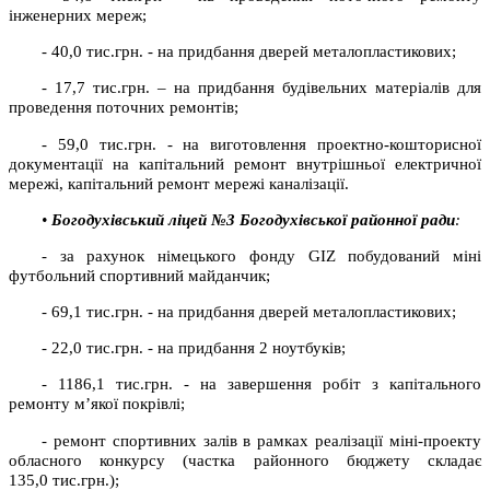
інженерних мереж;
- 40,0 тис.грн. - на придбання дверей металопластикових;
- 17,7 тис.грн. – на придбання будівельних матеріалів для
проведення поточних ремонтів;
- 59,0 тис.грн. - на виготовлення проектно-кошторисної
документації на капітальний ремонт внутрішньої електричної
мережі, капітальний ремонт мережі каналізації.
•
Богодухівський ліцей №3 Богодухівської районної ради
:
- за рахунок німецького фонду GIZ побудований міні
футбольний спортивний майданчик;
- 69,1 тис.грн. - на придбання дверей металопластикових;
- 22,0 тис.грн. - на придбання 2 ноутбуків;
- 1186,1 тис.грн. - на завершення робіт з капітального
ремонту м’якої покрівлі;
- ремонт спортивних залів в рамках реалізації міні-проекту
обласного конкурсу (частка районного бюджету складає
135,0 тис.грн.);