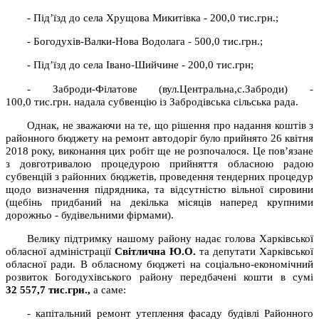
- Під’їзд до села Хрущова Микитівка - 200,0 тис.грн.;
- Богодухів-Валки-Нова Водолага - 500,0 тис.грн.;
- Під’їзд до села Івано-Шийчине - 200,0 тис.грн;
- Заброди-Філатове (вул.Центральна,с.Заброди) -
100,0 тис.грн. надала субвенцію із Забродівська сільська рада.
Однак, не зважаючи на те, що рішення про надання коштів з
районного бюджету на ремонт автодоріг було прийнято 26 квітня
2018 року, виконання цих робіт ще не розпочалося. Це пов’язане
з довготривалою процедурою прийняття обласною радою
субвенцій з районних бюджетів, проведення тендерних процедур
щодо визначення підрядника, та відсутністю вільної сировини
(щебінь придбаний на декілька місяців наперед крупними
дорожньо - будівельними фірмами).
Велику підтримку нашому району надає голова Харківської
обласної адміністрації
Світлична
Ю.О.
та депутати Харківської
обласної ради.
В обласному бюджеті на соціально-економічний
розвиток Богодухівського району передбачені кошти в сумі
32 557,7
тис.грн.,
а саме:
- капітальний ремонт утеплення фасаду будівлі Районного