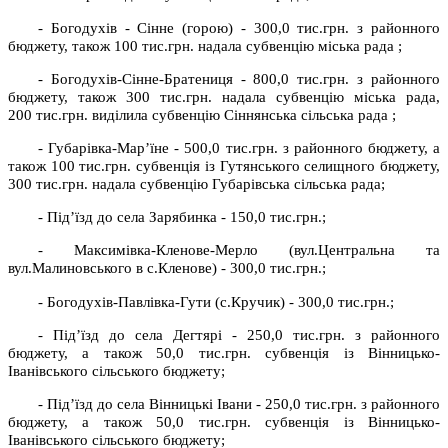
- Богодухів - Сінне (горою) - 300,0 тис.грн. з районного
бюджету, також 100 тис.грн. надала субвенцію міська рада ;
- Богодухів-Сінне-Братениця - 800,0 тис.грн. з районного
бюджету, також 300 тис.грн. надала субвенцію міська рада,
200 тис.грн. виділила субвенцію Сіннянська сільська рада ;
- Губарівка-Мар’їне - 500,0 тис.грн. з районного бюджету, а
також 100 тис.грн. субвенція із Гутянського селищного бюджету,
300 тис.грн. надала субвенцію Губарівська сільська рада;
- Під’їзд до села Зарябинка - 150,0 тис.грн.;
- Максимівка-Кленове-Мерло (вул.Центральна та
вул.Малиновського в с.Кленове) - 300,0 тис.грн.;
- Богодухів-Павлівка-Гути (с.Кручик) - 300,0 тис.грн.;
- Під’їзд до села Дегтярі - 250,0 тис.грн. з районного
бюджету, а також 50,0 тис.грн. субвенція із Вінницько-
Іванівського сільського бюджету;
- Під’їзд до села Вінницькі Івани - 250,0 тис.грн. з районного
бюджету, а також 50,0 тис.грн. субвенція із Вінницько-
Іванівського сільського бюджету;