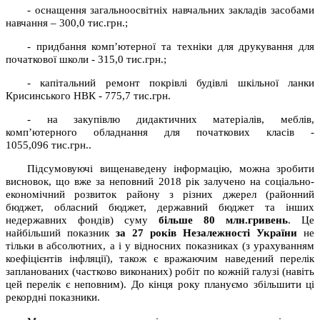
- оснащення загальноосвітніх навчальних закладів засобами
навчання – 300,0 тис.грн.;
- придбання комп’ютерної та техніки для друкування для
початкової школи - 315,0 тис.грн.;
- капітальний ремонт покрівлі будівлі шкільної ланки
Крисинського НВК - 775,7 тис.грн.
- на закупівлю дидактичних матеріалів, меблів,
комп’ютерного обладнання для початкових класів -
1055,096 тис.грн..
Підсумовуючі вищенаведену інформацію, можна зробити
висновок, що вже за неповний 2018 рік залучено на соціально-
економічний розвиток району з різних джерел (районний
бюджет, обласний бюджет, державний бюджет та інших
недержавних фондів) суму
більше 80
млн.гривень
. Це
найбільший показник
за 27
років
Незалежності України
не
тільки в абсолютних, а і у відносних показниках (з урахуванням
коефіцієнтів інфляції), також є вражаючим наведений перелік
запланованих (частково виконаних) робіт по кожній галузі (навіть
цей перелік є неповним). До кінця року плануємо збільшити ці
рекордні показники.