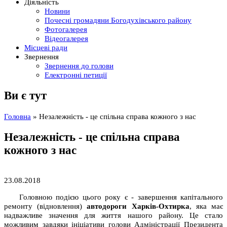
Діяльність
Новини
Почесні громадяни Богодухівського району
Фотогалерея
Відеогалерея
Місцеві ради
Звернення
Звернення до голови
Електронні петиції
Ви є тут
Головна
» Незалежність - це спільна справа кожного з нас
Незалежність - це спільна справа
кожного з нас
23.08.2018
Головною подією цього року є - завершення капітального
ремонту (відновлення)
автодороги Харків-Охтирка
, яка має
надважливе значення для життя нашого району. Це стало
можливим завдяки ініціативи голови Адміністрації Президента