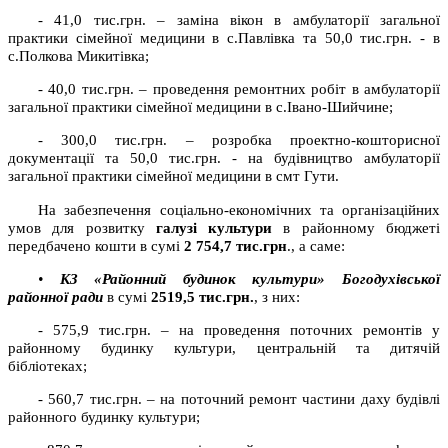
- 41,0 тис.грн. – заміна вікон в амбулаторії загальної
практики сімейної медицини в с.Павлівка та 50,0 тис.грн. - в
с.Полкова Микитівка;
- 40,0 тис.грн. – проведення ремонтних робіт в амбулаторії
загальної практики сімейної медицини в с.Івано-Шийчине;
- 300,0 тис.грн. – розробка проектно-кошторисної
документації та 50,0 тис.грн. - на будівництво амбулаторії
загальної практики сімейної медицини в смт Гути.
На забезпечення соціально-економічних та організаційних
умов для розвитку
галузі культури
в районному бюджеті
передбачено кошти в сумі
2 754,7
тис.грн
., а саме:
•
КЗ «Районний будинок культури» Богодухівської
районної ради
в сумі
2519,5
тис.грн.
, з них:
- 575,9 тис.грн. – на проведення поточних ремонтів у
районному будинку культури, центральній та дитячій
бібліотеках;
- 560,7 тис.грн. – на поточний ремонт частини даху будівлі
районного будинку культури;