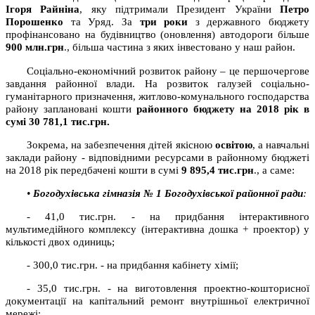
Ігоря Райніна
, яку підтримали Президент України
Петро
Порошенко
та Уряд. За
три роки
з державного бюджету
профінансовано на будівництво (оновлення) автодороги більше
900
млн.грн
., більша частина з яких інвестовано у наш район.
Соціально-економічний розвиток району – це першочергове
завдання районної влади. На розвиток галузей соціально-
гуманітарного призначення, житлово-комунального господарства
району заплановані кошти
районного бюджету на 2018
рік в
сумі 30 781,1
тис.грн.
Зокрема, на забезпечення дітей якісною
освітою
, а навчальні
заклади району - відповідними ресурсами в районному бюджеті
на 2018 рік передбачені кошти в сумі
9 895,4
тис.грн
., а саме:
•
Богодухівська гімназія № 1 Богодухівської районної ради
:
- 41,0 тис.грн. - на придбання інтерактивного
мультимедійного комплексу (інтерактивна дошка + проектор) у
кількості двох одиниць;
- 300,0 тис.грн. - на придбання кабінету хімії;
- 35,0 тис.грн. - на виготовлення проектно-кошторисної
документації на капітальний ремонт внутрішньої електричної
мережі;