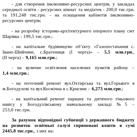
- для створення інклюзивно-ресурсних центрів, у закладах
середньої освіти - ресурсних кімнат та медіатек - 200,0 тис.грн.
та 191,248 тис.грн. - на оснащення кабінетів інклюзивно-
ресурсних центрів;
- на розробку історико-архітектурного опорного плану смт
Шарівка - 199,5 тис.грн.;
- на капітальне будівництво об’єкту «Газопостачання с.
Івано-Шийчине, с.Братениця (І черга)» -
5,5
млн.грн.
,
(ІІ черга) –
9,165
млн.грн.
;
- на вуличне освітлення населених пунктів району –
1,4
млн.грн.
;
- на поточний ремонт вул.Охтирська та вул.Горького в
м.Богодухові та вул.Космічна в с.Крисине –
6,273
млн.грн.
;
- на капітальний ремонт паркану та дитячого тіньового
навісу у Богодухівському навчальному закладі №5 –
253,0 тис.грн.
За рахунок відповідної субвенції з державного бюджету
на розвиток освітньої галузі спрямовані кошти в сумі
2445,8
тис.грн.
, з них на: